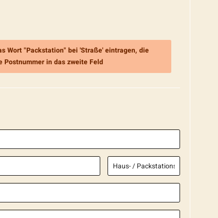
as Wort "
Packstation
" bei 'Straße' eintragen, die
 Postnummer in das zweite Feld