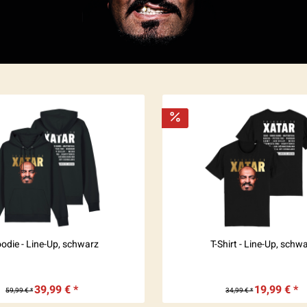
odie - Line-Up, schwarz
T-Shirt - Line-Up, schw
39,99 € *
19,99 € *
59,99 € *
34,99 € *