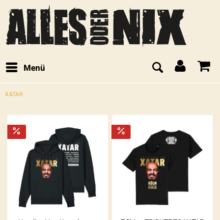
Menü
XATAR